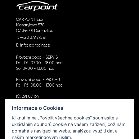
CAR POINT s.r.o.
Masarykova 570
CZ 344 01 Domažlice
T:
+420 379 775 611
E:
info@carpoint.cz
Provozní doba - SERVIS
Po - Pá: 07.00 - 18.00 hod.
So: 09.00 - 13.00 hod.
Provozní doba - PRODEJ
Po - Pá: 08.00 - 17.00 hod.
IČ: 291 07 164
DIČ: CZ291 07 164
Informace o Cookies
Kliknutím na „Povolit všechna cookies“ souhlasíte s
ukládáním souborů cookie na vašem zařízení, což nám
pomáhá s navigací na webu, analýzou využití dat a
CHCI DOSTÁVAT NOVINKY
naším marketingovým úsilím.