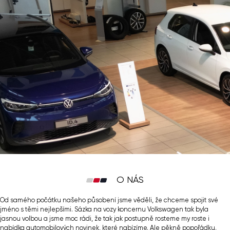
O NÁS
Od samého počátku našeho působení jsme věděli, že chceme spojit své
jméno s těmi nejlepšími. Sázka na vozy koncernu Volkswagen tak byla
jasnou volbou a jsme moc rádi, že tak jak postupně rosteme my roste i
nabídka automobilových novinek, které nabízíme. Ale pěkně popořádku.