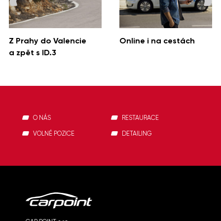
Z Prahy do Valencie
Online i na cestách
a zpět s ID.3
O NÁS
RESTAURACE
VOLNÉ POZICE
DETAILING