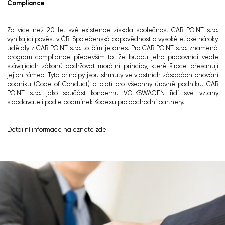
Compliance
Za více než 20 let své existence získala společnost CAR POINT s.r.o.
vynikající pověst v ČR. Společenská odpovědnost a vysoké etické nároky
udělaly z CAR POINT s.r.o. to, čím je dnes. Pro CAR POINT s.r.o. znamená
program compliance především to, že budou jeho pracovníci vedle
stávajících zákonů dodržovat morální principy, které široce přesahují
jejich rámec. Tyto principy jsou shrnuty ve vlastních zásadách chování
podniku (Code of Conduct) a platí pro všechny úrovně podniku. CAR
POINT s.r.o. jako součást koncernu VOLKSWAGEN řídí své vztahy
s dodavateli podle podmínek Kodexu pro obchodní partnery.
Detailní informace naleznete
zde