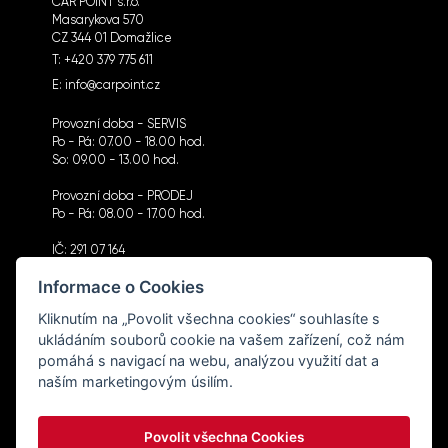
CAR POINT s.r.o.
Masarykova 570
CZ 344 01 Domažlice
T:
+420 379 775 611
E:
info@carpoint.cz
Provozní doba - SERVIS
Po - Pá: 07.00 - 18.00 hod.
So: 09.00 - 13.00 hod.
Provozní doba - PRODEJ
Po - Pá: 08.00 - 17.00 hod.
IČ: 291 07 164
DIČ: CZ291 07 164
Informace o Cookies
Kliknutím na „Povolit všechna cookies“ souhlasíte s
ukládáním souborů cookie na vašem zařízení, což nám
pomáhá s navigací na webu, analýzou využití dat a
CHCI DOSTÁVAT NOVINKY
naším marketingovým úsilím.
Povolit všechna Cookies