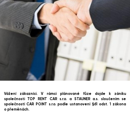
Vážení zákazníci. V rámci plánované fůze dojde k zániku
společnosti TOP RENT CAR s.r.o. a STAUNER a.s. sloučením se
společností CAR POINT s.r.o. podle ustanovení §61 odst. 1 zákona
o přeměnách.