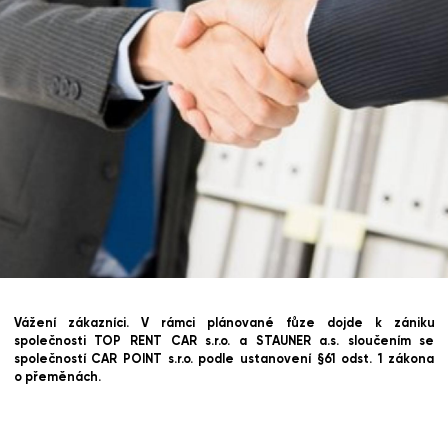
Vážení zákazníci. V rámci plánované fůze dojde k zániku
společnosti TOP RENT CAR s.r.o. a STAUNER a.s. sloučením se
společností CAR POINT s.r.o. podle ustanovení §61 odst. 1 zákona
o přeměnách.