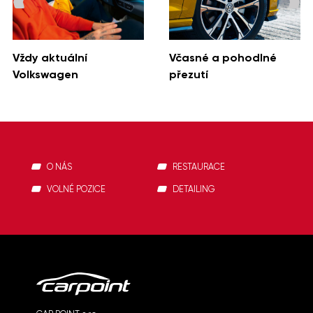
Vždy aktuální
Včasné a pohodlné
Volkswagen
přezutí
O NÁS
RESTAURACE
VOLNÉ POZICE
DETAILING