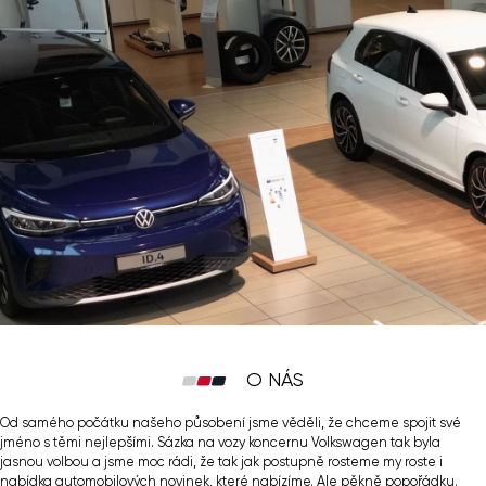
O NÁS
Od samého počátku našeho působení jsme věděli, že chceme spojit své
jméno s těmi nejlepšími. Sázka na vozy koncernu Volkswagen tak byla
jasnou volbou a jsme moc rádi, že tak jak postupně rosteme my roste i
nabídka automobilových novinek, které nabízíme. Ale pěkně popořádku.