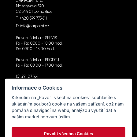
CAR POINT s.r.o.
Masarykova 570
CZ 344 01 Domažlice
T:
+420 379 775 611
E:
info@carpoint.cz
Provozní doba - SERVIS
Po - Pá: 07.00 - 18.00 hod.
So: 09.00 - 13.00 hod.
Provozní doba - PRODEJ
Po - Pá: 08.00 - 17.00 hod.
IČ: 291 07 164
DIČ: CZ291 07 164
Informace o Cookies
Kliknutím na „Povolit všechna cookies“ souhlasíte s
ukládáním souborů cookie na vašem zařízení, což nám
pomáhá s navigací na webu, analýzou využití dat a
CHCI DOSTÁVAT NOVINKY
naším marketingovým úsilím.
Povolit všechna Cookies