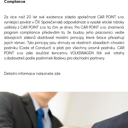
Compliance
Za více než 20 let své existence získala společnost CAR POINT s.r.o.
vynikající pověst v ČR. Společenská odpovědnost a vysoké etické nároky
udělaly z CAR POINT s.r.o. to, čím je dnes. Pro CAR POINT s.r.o. znamená
program compliance především to, že budou jeho pracovníci vedle
stávajících zákonů dodržovat morální principy, které široce přesahují
jejich rámec. Tyto principy jsou shrnuty ve vlastních zásadách chování
podniku (Code of Conduct) a platí pro všechny úrovně podniku. CAR
POINT s.r.o. jako součást koncernu VOLKSWAGEN řídí své vztahy
s dodavateli podle podmínek Kodexu pro obchodní partnery.
Detailní informace naleznete
zde