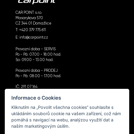
CAR POINT s.r.o.
Masarykova 570
CZ 344 01 Domažlice
T:
+420 379 775 611
E:
info@carpoint.cz
Provozní doba - SERVIS
Po - Pá: 07.00 - 18.00 hod.
So: 09.00 - 13.00 hod.
Provozní doba - PRODEJ
Po - Pá: 08.00 - 17.00 hod.
IČ: 291 07 164
DIČ: CZ291 07 164
Informace o Cookies
Kliknutím na „Povolit všechna cookies“ souhlasíte s
ukládáním souborů cookie na vašem zařízení, což nám
pomáhá s navigací na webu, analýzou využití dat a
CHCI DOSTÁVAT NOVINKY
naším marketingovým úsilím.