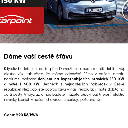
Dáme vaší cestě šťávu
Kdykoliv budete mít cestu přes Domažlice a budete chtít dobít svůj
elektro vůz, tak vězte, že máme odpověď! Přímo v našem areálu
nabízíme možnost
dobíjení na hypernabíjecích stanicích 150 KW
a nově i 400 KW
. Jedněch z nejrychlejších nabíječek v České
republice! Než dopijete dobrou kávu v naší restauraci, máte dobito na
další cesty. A když už u nás budete, můžete okouknout (nejen) elektro
novinky, kterých v našem showroomu parkuje požehnaně.
Cena: 9,90 Kč/kWh