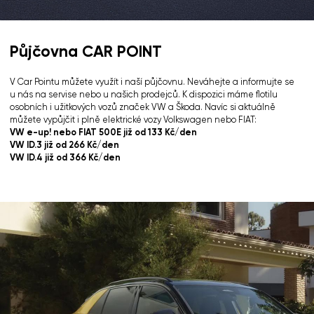
Půjčovna CAR POINT
V Car Pointu můžete využít i naší půjčovnu. Neváhejte a informujte se
u nás na servise nebo u našich prodejců. K dispozici máme flotilu
osobních i užitkových vozů značek VW a Škoda. Navíc si aktuálně
můžete vypůjčit i plně elektrické vozy Volkswagen nebo FIAT:
VW e-up! nebo FIAT 500E již od 133 Kč/den
VW ID.3 již od 266 Kč/den
VW ID.4 již od 366 Kč/den