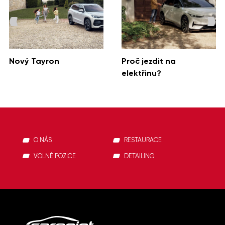
Nový Tayron
Proč jezdit na
elektřinu?
O NÁS
RESTAURACE
VOLNÉ POZICE
DETAILING